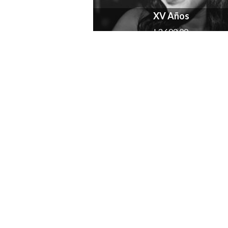
XV Años
L3,600.00
Agregar a carrito