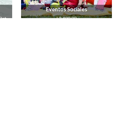
Eventos Sociales
IGLESIAS - Fotografías de Reuniones, Retiros, Bautismos, Campamentos
L2,400.00
Agregar a carrito